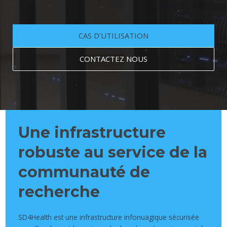
CAS D’UTILISATION
CONTACTEZ NOUS
Une infrastructure
robuste au service de la
communauté de
recherche
SD4Health est une infrastructure infonuagique sécurisée